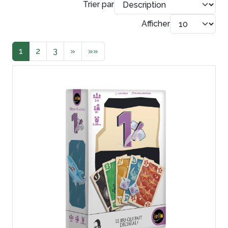
Trier par
Afficher
1
2
3
»
»»